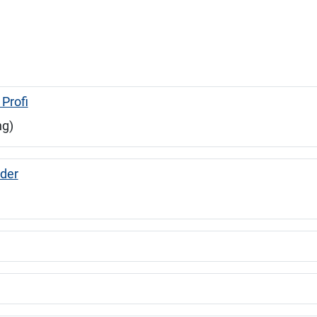
Profi
ng)
nder