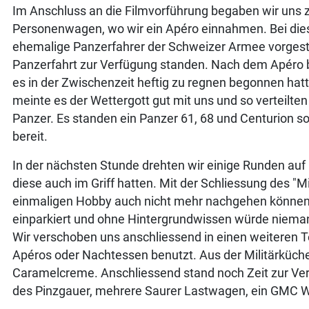
Im Anschluss an die Filmvorführung begaben wir uns zu
Personenwagen, wo wir ein Apéro einnahmen. Bei die
ehemalige Panzerfahrer der Schweizer Armee vorgeste
Panzerfahrt zur Verfügung standen. Nach dem Apéro be
es in der Zwischenzeit heftig zu regnen begonnen hat
meinte es der Wettergott gut mit uns und so verteilten
Panzer. Es standen ein Panzer 61, 68 und Centurion 
bereit.
In der nächsten Stunde drehten wir einige Runden auf 
diese auch im Griff hatten. Mit der Schliessung des "
einmaligen Hobby auch nicht mehr nachgehen können.
einparkiert und ohne Hintergrundwissen würde niema
Wir verschoben uns anschliessend in einen weiteren Tei
Apéros oder Nachtessen benutzt. Aus der Militärküche
Caramelcreme. Anschliessend stand noch Zeit zur Ve
des Pinzgauer, mehrere Saurer Lastwagen, ein GMC Wer