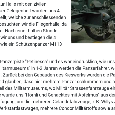
r Halle mit den zivilen
ser Gelegenheit wurden uns 4
llt, welche zur anschliessenden
suchten wir die Fliegerhalle, da
te. Nach einer halben Stunde
 wir uns und bestiegen die 4
sowie ein Schützenpanzer M113
Panzerpiste "Petinesca" und es war eindrücklich, wie un
Militärmuseums" in 1-2 Jahren werden die Panzerfahrer, w
 Zurück bei den Gebäuden des Kieswerks wurden die Pa
nd glauben, dass hier mehrere Panzer schlummern und 
l des Militärmuseums, wo Militär Strassenfahrzeuge einpa
 wurde uns "Hörnli und Gehacktes mit Apfelmus" aus der 
rfügung, um die mehreren Geländefahrzeuge, z.B. Willy
kstattlastwagen, mehrere Condor Militärtöffs sowie and