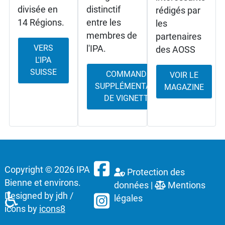
divisée en
distinctif
rédigés par
14 Régions.
entre les
les
membres de
partenaires
VERS
l'IPA.
des AOSS
L'IPA
SUISSE
COMMANDE
VOIR LE
SUPPLÉMENTAIRE
MAGAZINE
DE VIGNETTE
Copyright © 2026 IPA
Protection des
Bienne et environs.
Link zu Facebook IPA Switzerlan
données
|
Mentions
♿
Designed by jdh /
Link zu Instagramm IPA Swit
légales
icons by
icons8