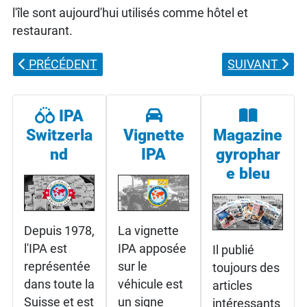
l'île sont aujourd'hui utilisés comme hôtel et
restaurant.
ARTICLE PRÉCÉDENT : BISON RANCH LES PRÉS-D'O
ARTICLE SUI
PRÉCÉDENT
SUIVANT
IPA
Switzerla
Vignette
Magazine
nd
IPA
gyrophar
e bleu
Depuis 1978,
La vignette
l'IPA est
IPA apposée
Il publié
représentée
sur le
toujours des
dans toute la
véhicule est
articles
Suisse et est
un signe
intéressants