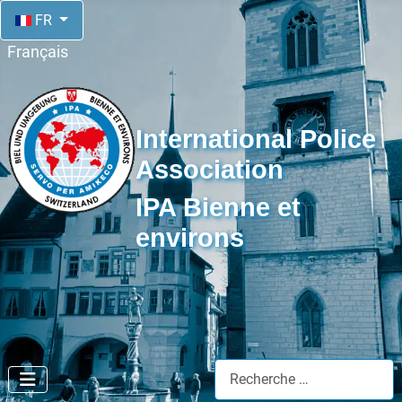
Sélectionnez votre langue
FR
Français
International Police
Association
IPA Bienne et
environs
Suche